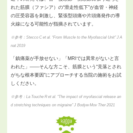
れた筋膜（ファシア）の“滑走性低下”が血管・神経
の圧受容器を刺激し、緊張型頭痛や片頭痛発作の導
火線になる可能性が指摘されています。
※参考：Stecco C et al. “From Muscle to the Myofascial Unit” J A
nat 2019
「鎮痛薬が手放せない」「MRIでは異常がないと言
われた」――そんな方こそ、筋膜という“見落とされ
がちな根本要因”にアプローチする当院の施術をお試
しください。
※参考：La Touche R et al. “The impact of myofascial release an
d stretching techniques on migraine” J Bodyw Mov Ther 2021