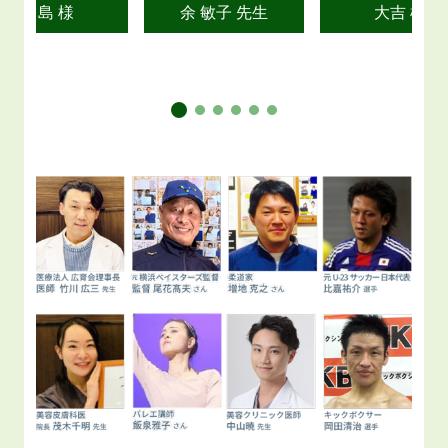
川島 様
余 敏子 先生
大吉 様