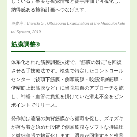
している」事実を視覚情報と徒手評価で可視化し、
納得感ある施術計画へつなげます。
※参考：Bianchi S., Ultrasound Examination of the Musculoskele
tal System, 2019
筋膜調整®
体系化された筋膜調整技術で、“筋膜の滑走”を回復
させる手技療法です。検査で特定したコントロール
センター（後頭下筋膜・側頭筋膜・咬筋深層筋膜・
僧帽筋上部筋膜など）に当院独自のアプローチを施
し、神経・血管に負担を掛けていた滑走不全をピン
ポイントでリリース。
発作期は遠隔の胸背筋膜から循環を促し、ズキズキ
が落ち着き始めた段階で側頭筋膜をソフトな持続圧
と微細伸張で均質化します。滑走が回復すると椎骨