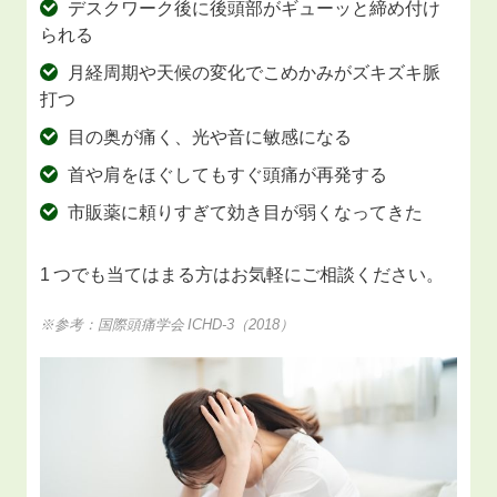
デスクワーク後に後頭部がギューッと締め付け
られる
月経周期や天候の変化でこめかみがズキズキ脈
打つ
目の奥が痛く、光や音に敏感になる
首や肩をほぐしてもすぐ頭痛が再発する
市販薬に頼りすぎて効き目が弱くなってきた
1 つでも当てはまる方はお気軽にご相談ください。
※参考：国際頭痛学会 ICHD‑3（2018）