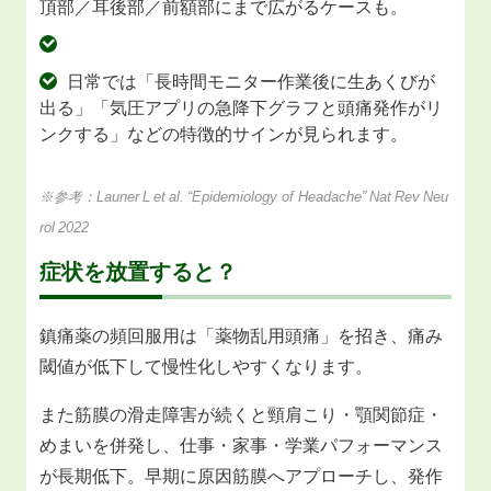
頂部／耳後部／前額部にまで広がるケースも。
日常では「長時間モニター作業後に生あくびが
出る」「気圧アプリの急降下グラフと頭痛発作がリ
ンクする」などの特徴的サインが見られます。
※参考：Launer L et al. “Epidemiology of Headache” Nat Rev Neu
rol 2022
症状を放置すると？
鎮痛薬の頻回服用は「薬物乱用頭痛」を招き、痛み
閾値が低下して慢性化しやすくなります。
また筋膜の滑走障害が続くと頸肩こり・顎関節症・
めまいを併発し、仕事・家事・学業パフォーマンス
が長期低下。早期に原因筋膜へアプローチし、発作