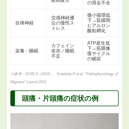
眼精疲労
の滑走不全
微小循環低
交感神経優
下→筋膜間
自律神経
位の慢性ス
ヒアルロン
トレス
酸粘稠化
ATP産生低
カフェイン
下→筋膜修
栄養・睡眠
依存／睡眠
復サイクル
不足
の破綻
※参考：ICHD‑3（2018）、Goadsby P et al. “Pathophysiology of
Migraine” Lancet 2021
頭痛・片頭痛の症状の例