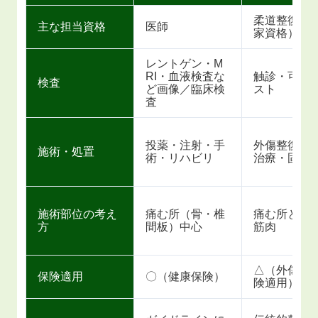
柔道整復師
主な担当資格
医師
家資格）
レントゲン・M
RI・血液検査な
触診・可動
検査
ど画像／臨床検
スト
査
投薬・注射・手
外傷整復・
施術・処置
術・リハビリ
治療・固定
施術部位の考え
痛む所（骨・椎
痛む所と周
方
間板）中心
筋肉
△（外傷の
保険適用
〇（健康保険）
険適用）