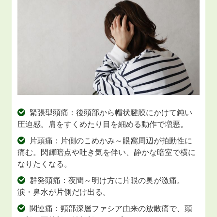
緊張型頭痛：後頭部から帽状腱膜にかけて鈍い
圧迫感。肩をすくめたり目を細める動作で増悪。
片頭痛：片側のこめかみ～眼窩周辺が拍動性に
痛む。閃輝暗点や吐き気を伴い、静かな暗室で横に
なりたくなる。
群発頭痛：夜間～明け方に片眼の奥が激痛。
涙・鼻水が片側だけ出る。
関連痛：頸部深層ファシア由来の放散痛で、頭