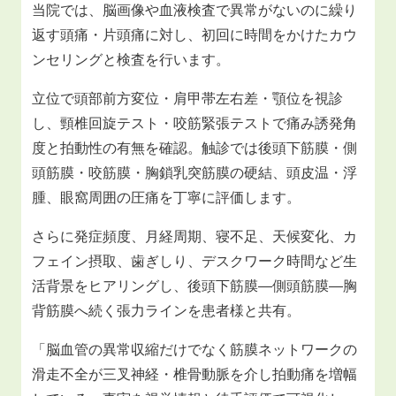
当院では、脳画像や血液検査で異常がないのに繰り
返す頭痛・片頭痛に対し、初回に時間をかけたカウ
ンセリングと検査を行います。
立位で頭部前方変位・肩甲帯左右差・顎位を視診
し、頸椎回旋テスト・咬筋緊張テストで痛み誘発角
度と拍動性の有無を確認。触診では後頭下筋膜・側
頭筋膜・咬筋膜・胸鎖乳突筋膜の硬結、頭皮温・浮
腫、眼窩周囲の圧痛を丁寧に評価します。
さらに発症頻度、月経周期、寝不足、天候変化、カ
フェイン摂取、歯ぎしり、デスクワーク時間など生
活背景をヒアリングし、後頭下筋膜―側頭筋膜―胸
背筋膜へ続く張力ラインを患者様と共有。
「脳血管の異常収縮だけでなく筋膜ネットワークの
滑走不全が三叉神経・椎骨動脈を介し拍動痛を増幅