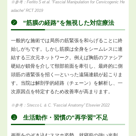
※参考：Ferlito S et al. “Fascial Manipulation for Cervicogenic He
adache” RCT 2019
❷ “筋膜の経路”を無視した対症療法
一般的な施術では局所の筋緊張を和らげることに終
始しがちです。しかし筋膜は全身をシームレスに連
結する三次元ネットワーク。例えば胸筋のファシア
硬結が鎖骨を介して頸部前面を牽引し、最終的に側
頭筋の過緊張を招く―といった遠隔連鎖が起こりま
す。当院は解剖学的経路（チェーン）を解析し、一
次原因点を特定するため改善率が高まります。
※参考：Stecco L ＆ C. “Fascial Anatomy” Elsevier 2022
❸ 生活動作・習慣の“再学習”不足
画面をのぞき込むスマホ姿勢、就寝前の強い光刺