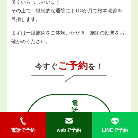
多くいらっしゃいます。
その上で、継続的な通院により3か月で根本改善を
目指します。
まずは一度施術をご体験いただき、施術の効果をお
確かめください。
ご予約
今すぐ
を！
電
話
で
予
電話で予約
webで予約
LINEで予約
約