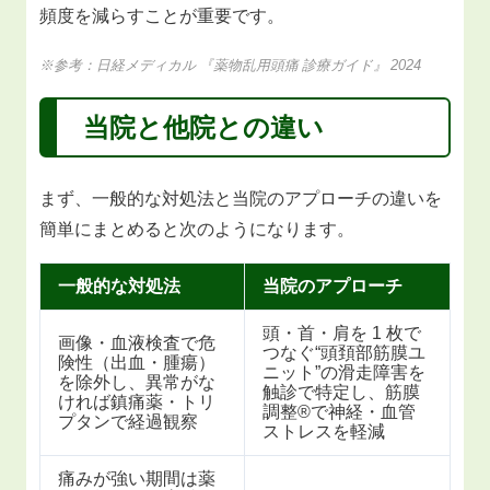
頻度を減らすことが重要です。
※参考：日経メディカル 『薬物乱用頭痛 診療ガイド』 2024
当院と他院との違い
まず、一般的な対処法と当院のアプローチの違いを
簡単にまとめると次のようになります。
一般的な対処法
当院のアプローチ
頭・首・肩を 1 枚で
画像・血液検査で危
つなぐ“頭頚部筋膜ユ
険性（出血・腫瘍）
ニット”の滑走障害を
を除外し、異常がな
触診で特定し、筋膜
ければ鎮痛薬・トリ
調整®で神経・血管
プタンで経過観察
ストレスを軽減
痛みが強い期間は薬