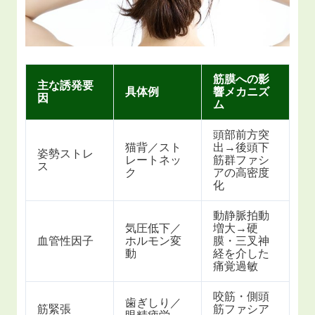
筋膜への影
主な誘発要
具体例
響メカニズ
因
ム
頭部前方突
猫背／スト
出→後頭下
姿勢ストレ
レートネッ
筋群ファシ
ス
ク
アの高密度
化
動静脈拍動
気圧低下／
増大→硬
血管性因子
ホルモン変
膜・三叉神
動
経を介した
痛覚過敏
咬筋・側頭
歯ぎしり／
筋緊張
筋ファシア