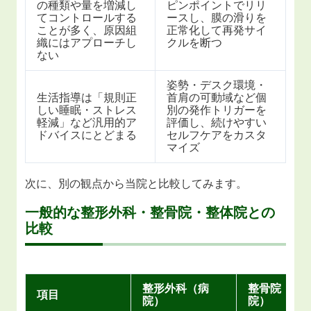
の種類や量を増減し
ピンポイントでリリ
てコントロールする
ースし、膜の滑りを
ことが多く、原因組
正常化して再発サイ
織にはアプローチし
クルを断つ
ない
姿勢・デスク環境・
生活指導は「規則正
首肩の可動域など個
しい睡眠・ストレス
別の発作トリガーを
軽減」など汎用的ア
評価し、続けやすい
ドバイスにとどまる
セルフケアをカスタ
マイズ
次に、別の観点から当院と比較してみます。
一般的な整形外科・整骨院・整体院との
比較
整形外科（病
整骨院（接
項目
院）
院）