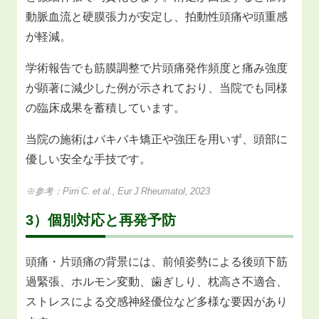
動脈血流と硬膜張力が安定し、拍動性頭痛や頭重感
が軽減。
学術報告でも筋膜調整で片頭痛発作頻度と痛み強度
が顕著に減少した例が示されており、当院でも同様
の臨床成果を蓄積しています。
当院の施術はバキバキ矯正や強圧を用いず、頭部に
優しい安全な手技です。
※参考：Pirri C. et al., Eur J Rheumatol, 2023
3）個別対応と再発予防
頭痛・片頭痛の背景には、前傾姿勢による後頭下筋
過緊張、ホルモン変動、歯ぎしり、枕高さ不適合、
ストレスによる交感神経優位など多様な要因があり