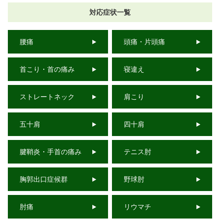
対応症状一覧
腰痛
頭痛・片頭痛
首こり・首の痛み
寝違え
ストレートネック
肩こり
五十肩
四十肩
腱鞘炎・手首の痛み
テニス肘
胸郭出口症候群
野球肘
肘痛
リウマチ