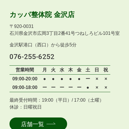
カッパ整体院
金沢店
〒
920-0031
石川県金沢市広岡3丁目2番41号つねしろビル101号室
金沢駅港口（西口）から徒歩5分
076-255-6252
営業時間
月
火
水
木
金
土
日
祝
09:00-20:00
●
●
●
●
●
ー
×
×
09:00-18:00
ー
ー
ー
ー
ー
●
×
×
最終受付時間：19:00（平日）/ 17:00（土曜）
休診：日曜祝日
店舗一覧