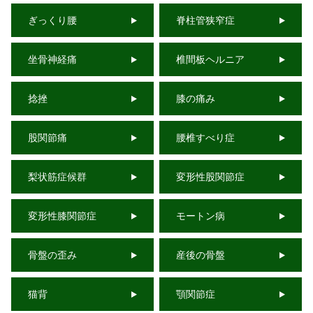
ぎっくり腰
脊柱管狭窄症
坐骨神経痛
椎間板ヘルニア
捻挫
膝の痛み
股関節痛
腰椎すべり症
梨状筋症候群
変形性股関節症
変形性膝関節症
モートン病
骨盤の歪み
産後の骨盤
猫背
顎関節症