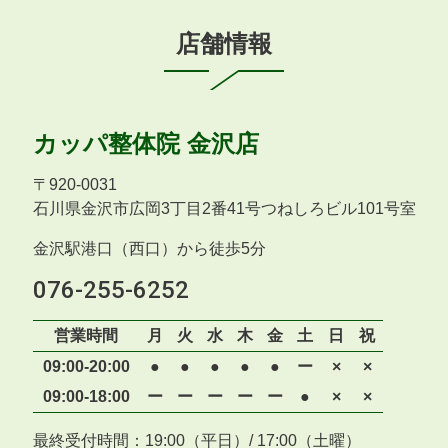
店舗情報
カッパ整体院
金沢店
〒
920-0031
石川県金沢市広岡3丁目2番41号つねしろビル101号室
金沢駅港口（西口）から徒歩5分
076-255-6252
営業時間
月
火
水
木
金
土
日
祝
09:00-20:00
●
●
●
●
●
ー
×
×
09:00-18:00
ー
ー
ー
ー
ー
●
×
×
最終受付時間：19:00（平日）/ 17:00（土曜）