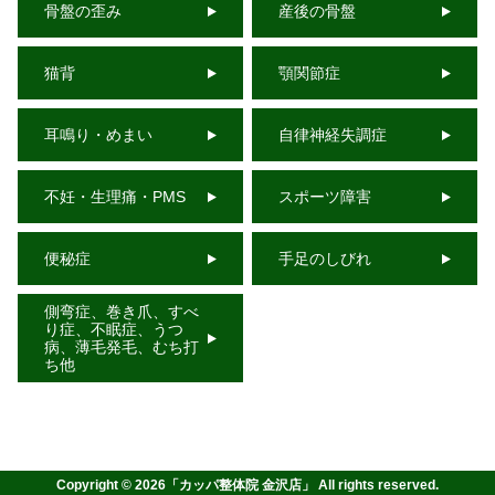
骨盤の歪み
産後の骨盤
猫背
顎関節症
耳鳴り・めまい
自律神経失調症
不妊・生理痛・PMS
スポーツ障害
便秘症
手足のしびれ
側弯症、巻き爪、すべ
り症、不眠症、うつ
病、薄毛発毛、むち打
ち他
Copyright ©
2026
「
カッパ整体院 金沢店
」 All rights reserved.