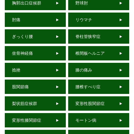
胸郭出口症候群
野球肘
肘痛
リウマチ
ぎっくり腰
脊柱管狭窄症
坐骨神経痛
椎間板ヘルニア
捻挫
膝の痛み
股関節痛
腰椎すべり症
梨状筋症候群
変形性股関節症
変形性膝関節症
モートン病