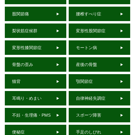
股関節痛
腰椎すべり症
梨状筋症候群
変形性股関節症
変形性膝関節症
モートン病
骨盤の歪み
産後の骨盤
猫背
顎関節症
耳鳴り・めまい
自律神経失調症
不妊・生理痛・PMS
スポーツ障害
便秘症
手足のしびれ