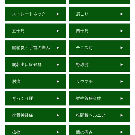
ストレートネック
肩こり
五十肩
四十肩
腱鞘炎・手首の痛み
テニス肘
胸郭出口症候群
野球肘
肘痛
リウマチ
ぎっくり腰
脊柱管狭窄症
坐骨神経痛
椎間板ヘルニア
捻挫
膝の痛み