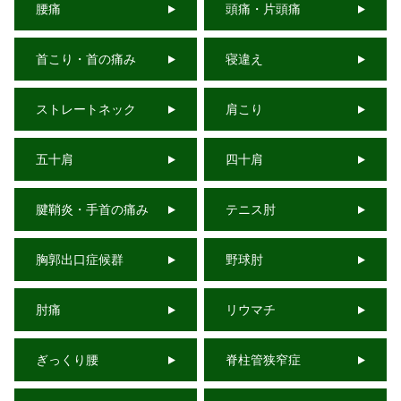
腰痛
頭痛・片頭痛
首こり・首の痛み
寝違え
ストレートネック
肩こり
五十肩
四十肩
腱鞘炎・手首の痛み
テニス肘
胸郭出口症候群
野球肘
肘痛
リウマチ
ぎっくり腰
脊柱管狭窄症