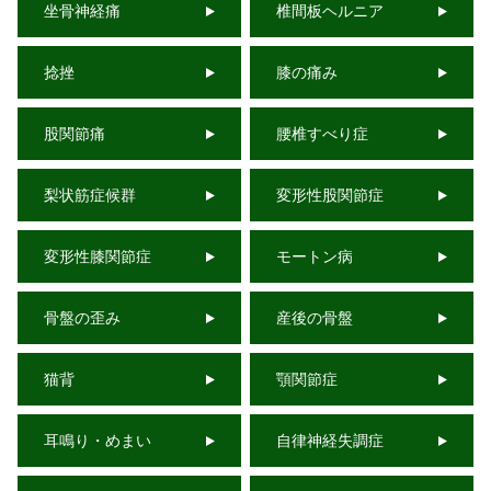
坐骨神経痛
椎間板ヘルニア
捻挫
膝の痛み
股関節痛
腰椎すべり症
梨状筋症候群
変形性股関節症
変形性膝関節症
モートン病
骨盤の歪み
産後の骨盤
猫背
顎関節症
耳鳴り・めまい
自律神経失調症