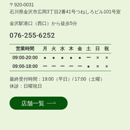
〒
920-0031
石川県金沢市広岡3丁目2番41号つねしろビル101号室
金沢駅港口（西口）から徒歩5分
076-255-6252
営業時間
月
火
水
木
金
土
日
祝
09:00-20:00
●
●
●
●
●
ー
×
×
09:00-18:00
ー
ー
ー
ー
ー
●
×
×
最終受付時間：19:00（平日）/ 17:00（土曜）
休診：日曜祝日
店舗一覧