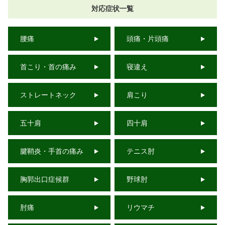
対応症状一覧
腰痛
頭痛・片頭痛
首こり・首の痛み
寝違え
ストレートネック
肩こり
五十肩
四十肩
腱鞘炎・手首の痛み
テニス肘
胸郭出口症候群
野球肘
肘痛
リウマチ