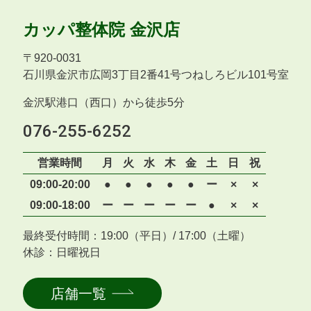
カッパ整体院
金沢店
〒
920-0031
石川県金沢市広岡3丁目2番41号つねしろビル101号室
金沢駅港口（西口）から徒歩5分
076-255-6252
営業時間
月
火
水
木
金
土
日
祝
09:00-20:00
●
●
●
●
●
ー
×
×
09:00-18:00
ー
ー
ー
ー
ー
●
×
×
最終受付時間：19:00（平日）/ 17:00（土曜）
休診：日曜祝日
店舗一覧