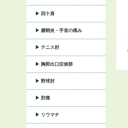
四十肩
腱鞘炎・手首の痛み
テニス肘
胸郭出口症候群
野球肘
肘痛
リウマチ