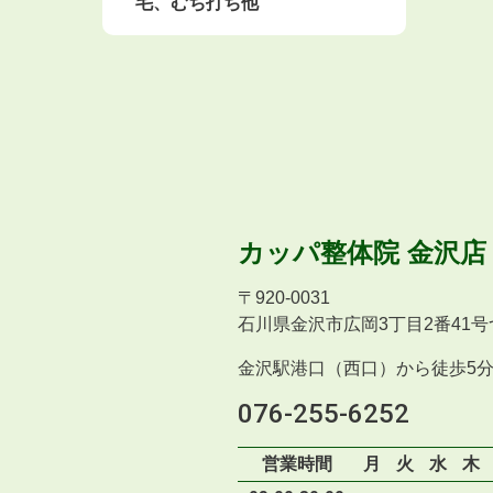
毛、むち打ち他
カッパ整体院
金沢店
〒
920-0031
石川県金沢市広岡3丁目2番41号
金沢駅港口（西口）から徒歩5
076-255-6252
営業時間
月
火
水
木