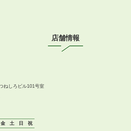
店舗情報
つねしろビル101号室
分
金
土
日
祝