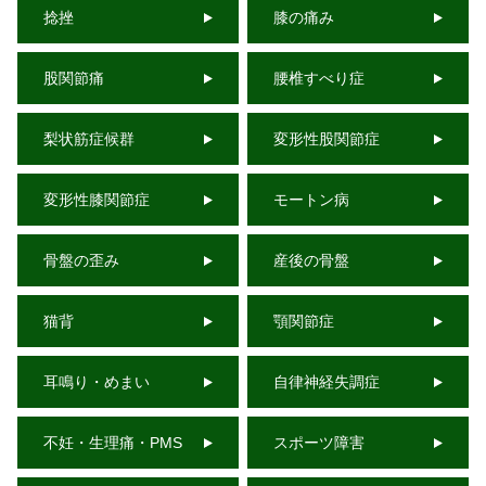
捻挫
膝の痛み
股関節痛
腰椎すべり症
梨状筋症候群
変形性股関節症
変形性膝関節症
モートン病
骨盤の歪み
産後の骨盤
猫背
顎関節症
耳鳴り・めまい
自律神経失調症
不妊・生理痛・PMS
スポーツ障害