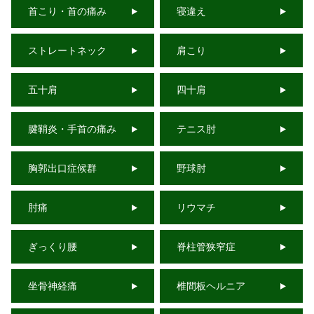
首こり・首の痛み
寝違え
ストレートネック
肩こり
五十肩
四十肩
腱鞘炎・手首の痛み
テニス肘
胸郭出口症候群
野球肘
肘痛
リウマチ
ぎっくり腰
脊柱管狭窄症
坐骨神経痛
椎間板ヘルニア